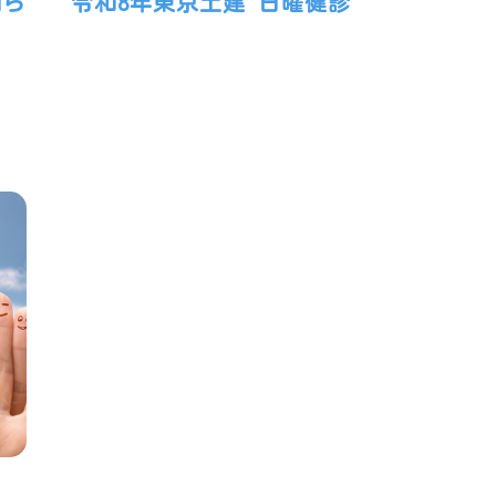
知ら
令和8年東京土建 日曜健診